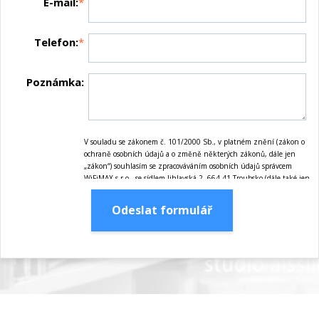
E-mail:
*
Telefon:
*
Poznámka:
V souladu se zákonem č. 101/2000 Sb., v platném znění (zákon o
ochraně osobních údajů a o změně některých zákonů, dále jen
„zákon“) souhlasím se zpracováváním osobních údajů správcem
WiFiMAX s.r.o., se sídlem Jihlavská 2, 664 41 Troubsko (dále také jen
„správce“) pro marketingové účely správce, tj. zejména nabízení
služeb, zasílání informací o pořádaných akcích, jakož i zasílání
Odeslat formulář
obchodních sdělení prostřednictvím elektronických prostředků dle
zákona č. 480/2004 Sb., v platném znění, ať již jsou tyto
marketingové účely realizovány jak správcem, tak dalšími subjekty,
které správce realizací těchto marketingových účelů pověří. Tento
souhlas uděluji na dobu maximálně 10-ti let ode dne jeho udělení.
Osobními údaji se rozumí údaje obsažené v tomto formuláři, tj.
zejména jméno, příjmení, telefon, e-mailová adresa. Osobní údaje
bude správce zpracovávat manuálně i automaticky přímo
prostřednictvím svých zaměstnanců a dále prostřednictvím třetích