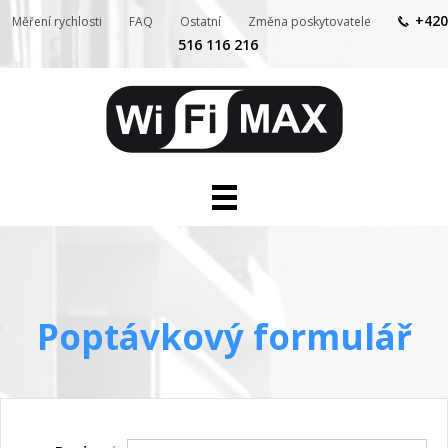
+420
Měření rychlosti
FAQ
Ostatní
Změna poskytovatele
516 116 216
Internet pro domácnosti
Internet a služby pro firmy
Telefon
Televize
Kontakty
Poptávkový formulář
IP kamery