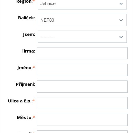
Region:
*
Balíček:
Jsem:
Firma:
Jméno:
*
Příjmení:
Ulice a č.p.:
*
Město:
*