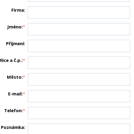
Firma:
Jméno:
*
Příjmení:
lice a č.p.:
*
Město:
*
E-mail:
*
Telefon:
*
Poznámka: