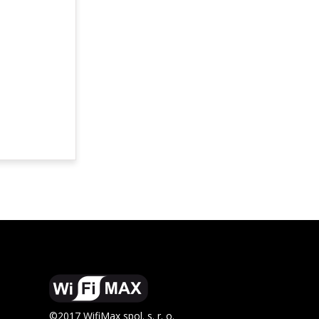
©2017 WifiMax spol. s. r. o.