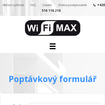
+420
Měření rychlosti
FAQ
Ostatní
Změna poskytovatele
516 116 216
Internet pro domácnosti
Internet a služby pro firmy
Telefon
Televize
Kontakty
Poptávkový formulář
IP kamery