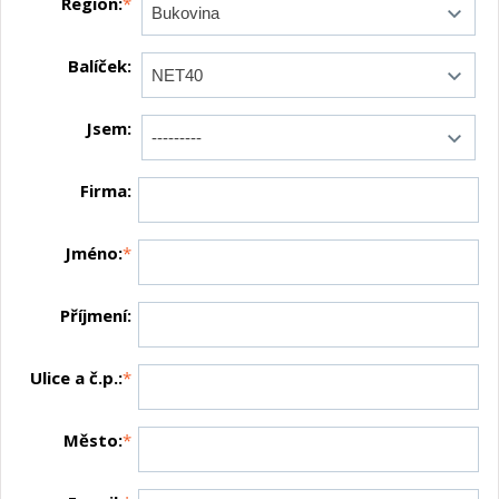
Region:
*
Balíček:
Jsem:
Firma:
Jméno:
*
Příjmení:
Ulice a č.p.:
*
Město:
*