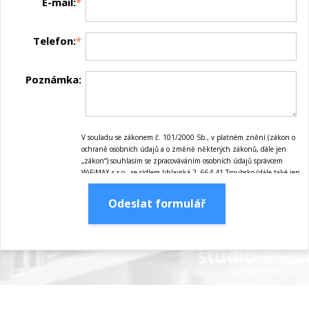
E-mail:
*
Telefon:
*
Poznámka:
V souladu se zákonem č. 101/2000 Sb., v platném znění (zákon o
ochraně osobních údajů a o změně některých zákonů, dále jen
„zákon“) souhlasím se zpracováváním osobních údajů správcem
WiFiMAX s.r.o., se sídlem Jihlavská 2, 664 41 Troubsko (dále také jen
„správce“) pro marketingové účely správce, tj. zejména nabízení
služeb, zasílání informací o pořádaných akcích, jakož i zasílání
Odeslat formulář
obchodních sdělení prostřednictvím elektronických prostředků dle
zákona č. 480/2004 Sb., v platném znění, ať již jsou tyto
marketingové účely realizovány jak správcem, tak dalšími subjekty,
které správce realizací těchto marketingových účelů pověří. Tento
souhlas uděluji na dobu maximálně 10-ti let ode dne jeho udělení.
Osobními údaji se rozumí údaje obsažené v tomto formuláři, tj.
zejména jméno, příjmení, telefon, e-mailová adresa. Osobní údaje
bude správce zpracovávat manuálně i automaticky přímo
prostřednictvím svých zaměstnanců a dále prostřednictvím třetích