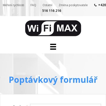
+420
Měření rychlosti
FAQ
Ostatní
Změna poskytovatele
516 116 216
Internet pro domácnosti
Internet a služby pro firmy
Telefon
Televize
Kontakty
Poptávkový formulář
IP kamery