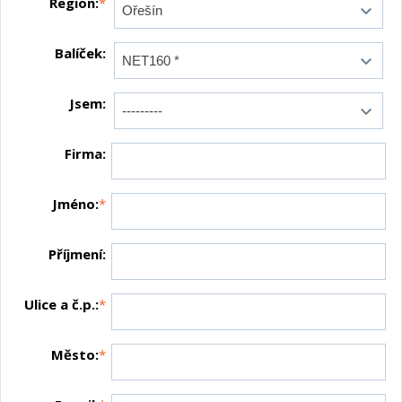
Region:
*
Balíček:
Jsem:
Firma:
Jméno:
*
Příjmení:
Ulice a č.p.:
*
Město:
*