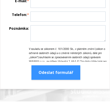
E-mail:
*
Telefon:
*
Poznámka:
V souladu se zákonem č. 101/2000 Sb., v platném znění (zákon o
ochraně osobních údajů a o změně některých zákonů, dále jen
„zákon“) souhlasím se zpracováváním osobních údajů správcem
WiFiMAX s.r.o., se sídlem Jihlavská 2, 664 41 Troubsko (dále také jen
„správce“) pro marketingové účely správce, tj. zejména nabízení
služeb, zasílání informací o pořádaných akcích, jakož i zasílání
Odeslat formulář
obchodních sdělení prostřednictvím elektronických prostředků dle
zákona č. 480/2004 Sb., v platném znění, ať již jsou tyto
marketingové účely realizovány jak správcem, tak dalšími subjekty,
které správce realizací těchto marketingových účelů pověří. Tento
souhlas uděluji na dobu maximálně 10-ti let ode dne jeho udělení.
Osobními údaji se rozumí údaje obsažené v tomto formuláři, tj.
zejména jméno, příjmení, telefon, e-mailová adresa. Osobní údaje
bude správce zpracovávat manuálně i automaticky přímo
prostřednictvím svých zaměstnanců a dále prostřednictvím třetích